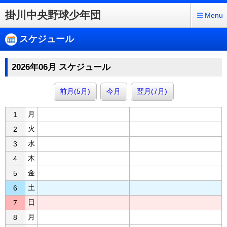
掛川中央野球少年団
Menu
スケジュール
2026年06月 スケジュール
前月(5月)
今月
翌月(7月)
月
1
火
2
水
3
木
4
金
5
土
6
日
7
月
8