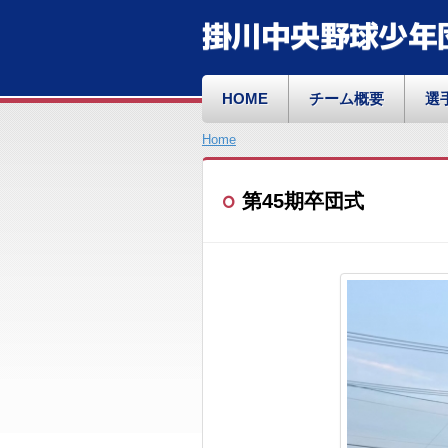
掛川中央野球少年
HOME
チーム概要
選
Home
第45期卒団式