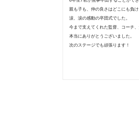
6年生7名が無事卒団することがで
親も子も、仲の良さはどこにも負け
涙、涙の感動の卒団式でした。
今まで支えてくれた監督、コーチ、
本当にありがとうございました。
次のステージでも頑張ります！