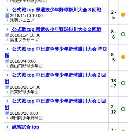
桔梗が丘野球少年団
公式戦 top 県選抜少年野球掛川大会３回戦
2
-
2018/11/10 10:00
5
浅羽ジュニア
公式戦 top 県選抜少年野球掛川大会２回戦
8
-
2018/11/4 10:00
6
浜北ブラザーズ
公式戦 top 中日旗争奪少年野球掛川大会 準決
8
-
勝
5
2018/9/4 8:00
西山口野球少年団
公式戦 top 中日旗争奪少年野球掛川大会２回
13
戦
-
7
2018/8/26 14:00
日東野球少年団
公式戦 top 中日旗争奪少年野球掛川大会１回
2
-
戦
12
2018/8/26 9:00
和田岡少年野球団
練習試合 top
7
-