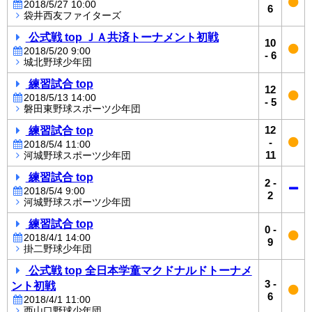
2018/5/27 10:00
6
袋井西友ファイターズ
公式戦 top ＪＡ共済トーナメント初戦
10
2018/5/20 9:00
-
6
城北野球少年団
練習試合 top
12
2018/5/13 14:00
-
5
磐田東野球スポーツ少年団
練習試合 top
12
-
2018/5/4 11:00
11
河城野球スポーツ少年団
練習試合 top
2
-
2018/5/4 9:00
2
河城野球スポーツ少年団
練習試合 top
0
-
2018/4/1 14:00
9
掛二野球少年団
公式戦 top 全日本学童マクドナルドトーナメ
3
-
ント初戦
6
2018/4/1 11:00
西山口野球少年団