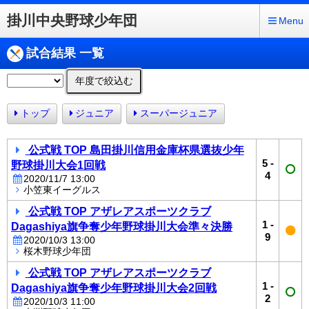
掛川中央野球少年団
Menu
試合結果 一覧
年度で絞込む
トップ
ジュニア
スーパージュニア
公式戦 TOP 島田掛川信用金庫杯県選抜少年
5
-
野球掛川大会1回戦
4
2020/11/7 13:00
小笠東イーグルス
公式戦 TOP アザレアスポーツクラブ
1
-
Dagashiya旗争奪少年野球掛川大会準々決勝
9
2020/10/3 13:00
桜木野球少年団
公式戦 TOP アザレアスポーツクラブ
1
-
Dagashiya旗争奪少年野球掛川大会2回戦
2
2020/10/3 11:00