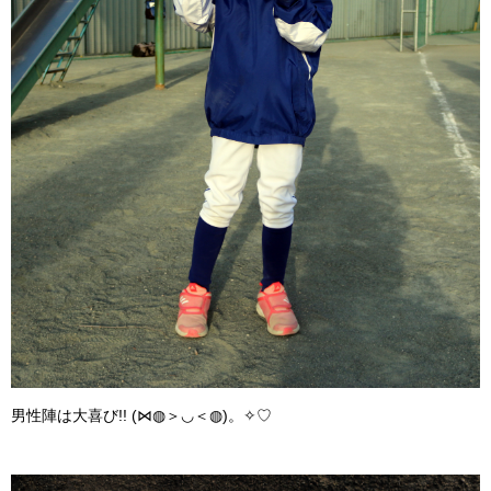
男性陣は大喜び!! (⋈◍＞◡＜◍)。✧♡